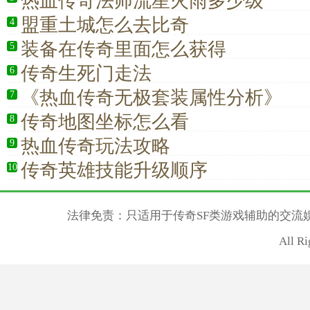
热血传奇法师流星火雨多少级
盟重土城怎么去比奇
4
装备在传奇里面怎么获得
5
传奇生死门走法
6
《热血传奇无极套装属性分析》
7
传奇地图坐标怎么看
8
热血传奇玩法攻略
9
传奇英雄技能升级顺序
10
法律免责：只适用于传奇SF类游戏辅助的交流
All R