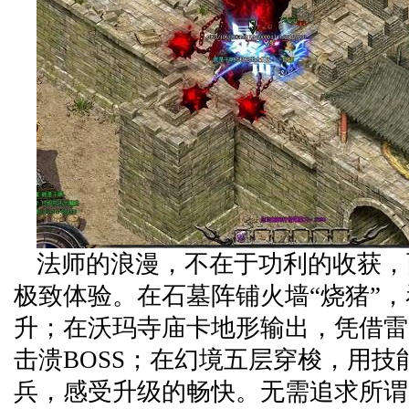
法师的浪漫，不在于功利的收获，
极致体验。在石墓阵铺火墙“烧猪”
升；在沃玛寺庙卡地形输出，凭借雷
击溃BOSS；在幻境五层穿梭，用技
兵，感受升级的畅快。无需追求所谓