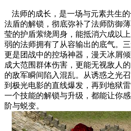
法师的成长，是一场与元素共生的
法盾的解锁，彻底弥补了法师防御薄
莹的护盾萦绕周身，能抵消六成以上
弱的法师拥有了从容输出的底气。三
更是团战中的控场神器，漫天冰屑倾
成大范围群体伤害，更能无视敌人的
的敌军瞬间陷入混乱。从诱惑之光召
到极光电影的直线爆发，再到地狱雷
一个技能的解锁与升级，都能让你感
阶与蜕变。