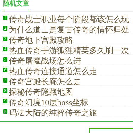
随机文章
传奇战士职业每个阶段都该怎么玩
1
为什么道士是复古传奇的情怀归处
2
传奇地下宫殿攻略
3
热血传奇手游狐狸精英多久刷一次
4
传奇屠魔战场怎么进
5
热血传奇连接通道怎么走
6
传奇宫殿长廊怎么走
7
探秘传奇隐藏地图
8
传奇幻境10层boss坐标
9
玛法大陆的纯粹传奇之旅
10