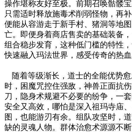
操作堪称友好至极。前期召唤骷髅宝
只需适时释放施毒术削弱怪物，再补
便能从容游走于新手村、猪洞等地图
亡。即便身着商店售卖的基础装备，
组合稳步发育，这种低门槛的特性，
快速融入玛法世界，感受传奇的热血
随着等级渐长，道士的全能优势愈发凸
时，困魔咒控住强敌，神兽正面抗伤
刀，隐身术规避不必要的纷争，一套
安全又高效，哪怕是深入祖玛寺庙、
图，也能游刃有余。组队攻坚时，道
缺的灵魂人物。群体治愈术源源不断