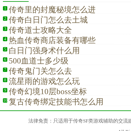
传奇里的封魔秘境怎么进
1
传奇白日门怎么去土城
2
传奇道士攻略大全
3
热血传奇商店装备有哪些
4
白日门强身术什么用
5
500血道士多少级
6
传奇鬼门关怎么去
7
流星雨的游戏怎么玩
8
传奇幻境10层boss坐标
9
复古传奇绑定技能书怎么用
10
法律免责：只适用于传奇SF类游戏辅助的交流