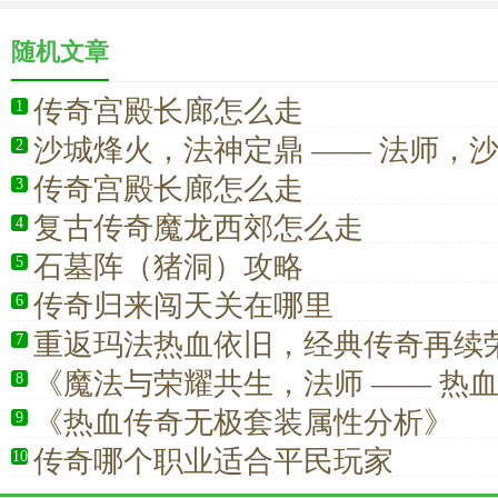
随机文章
传奇宫殿长廊怎么走
1
沙城烽火，法神定鼎 —— 法师，
2
核心力量
传奇宫殿长廊怎么走
3
复古传奇魔龙西郊怎么走
4
石墓阵（猪洞）攻略
5
传奇归来闯天关在哪里
6
重返玛法热血依旧，经典传奇再续
7
《魔法与荣耀共生，法师 —— 热
8
信仰》
《热血传奇无极套装属性分析》
9
传奇哪个职业适合平民玩家
10