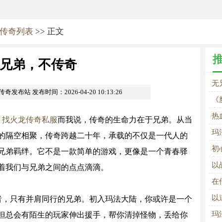
传奇列表
>> 正文
兄弟，不传奇
无
om传奇发布站
发布时间：2026-04-20 10:13:26
《
永
热
，
找火龙传奇私服
而我说，传奇的生命力在于兄弟。从当
玛
的隔空相聚，传奇跨越二十年，承载的不仅是一代人的
初
兄弟羁绊。它不是一款简单的游戏，更像是一个青春驿
新
以
着我们与兄弟之间的点点滴滴。
征
在
以
者，只有并肩同行的兄弟。初入玛法大陆，你或许是一个
的
玛
但总会有陌生的玩家伸出援手，帮你清掉怪物，丢给你