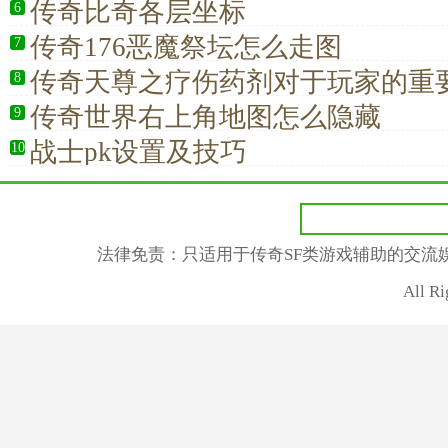
传奇比奇各层坐标
6
传奇176恶魔祭坛怎么走图
7
传奇天尊之疗伤药剂对于玩家的重
8
传奇世界右上角地图怎么隐藏
9
战士pk设置及技巧
10
法律免责：只适用于传奇SF类游戏辅助的交流
All R