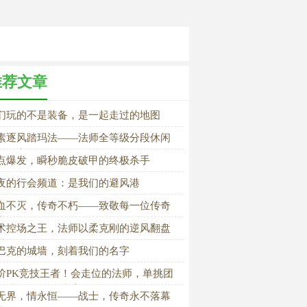
推荐文章
们玩的不是装备，是一起走过的地图
素逐风踏玛法——法师全等级分段休闲
练级完整攻略
点爆发，瞬秒脆皮破甲的终极杀手
夜的行会频道：是我们的避风港
血不灭，传奇不朽——致敬每一位传奇
士
术控场之王，法师以柔克刚的逆风翻盘
法
巴克的城墙，刻着我们的名字
阶PK竞技王者！会走位的法师，单挑团
双线稳压全场对手
无界，情永恒——战士，传奇永不落幕