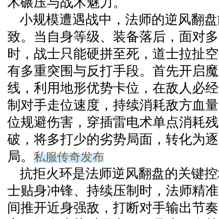
术碾压与战术魅力。
小规模遭遇战中，法师的逆风翻盘
致。当自身等级、装备落后，面对多
时，战士只能硬拼至死，道士拉扯空
有多重突围与反打手段。首先开启魔
线，利用地形优势卡位，在敌人必经
制对手走位速度，持续消耗敌方血量
位规避伤害，穿插雷电术单点消耗残
破，将多打少的劣势局面，转化为逐
私服传奇发布
局。
抗拒火环是法师逆风翻盘的关键控
士贴身冲锋、持续压制时，法师精准
间推开近身强敌，打断对手输出节奏