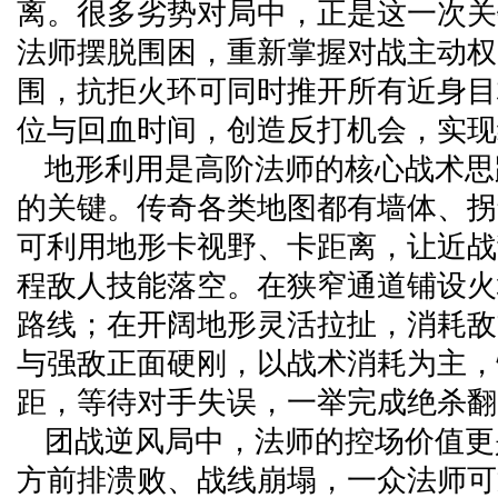
离。很多劣势对局中，正是这一次关
法师摆脱围困，重新掌握对战主动权
围，抗拒火环可同时推开所有近身目
位与回血时间，创造反打机会，实现
地形利用是高阶法师的核心战术思
的关键。传奇各类地图都有墙体、拐
可利用地形卡视野、卡距离，让近战
程敌人技能落空。在狭窄通道铺设火
路线；在开阔地形灵活拉扯，消耗敌
与强敌正面硬刚，以战术消耗为主，
距，等待对手失误，一举完成绝杀翻
团战逆风局中，法师的控场价值更
方前排溃败、战线崩塌，一众法师可