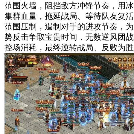
范围火墙，阻挡敌方冲锋节奏，用冰
集群血量，拖延战局、等待队友复活
范围压制，遏制对手的进攻节奏，为
势反击争取宝贵时间，无数逆风团战
控场消耗，最终逆转战局、反败为胜