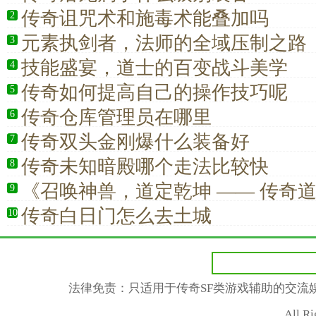
传奇诅咒术和施毒术能叠加吗
2
元素执剑者，法师的全域压制之路
3
技能盛宴，道士的百变战斗美学
4
传奇如何提高自己的操作技巧呢
5
传奇仓库管理员在哪里
6
传奇双头金刚爆什么装备好
7
传奇未知暗殿哪个走法比较快
8
《召唤神兽，道定乾坤 —— 传奇
9
家的终极首选》
传奇白日门怎么去土城
10
法律免责：只适用于传奇SF类游戏辅助的交流
All R