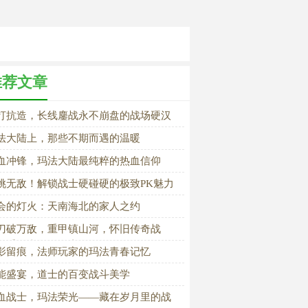
推荐文章
打抗造，长线鏖战永不崩盘的战场硬汉
法大陆上，那些不期而遇的温暖
血冲锋，玛法大陆最纯粹的热血信仰
挑无敌！解锁战士硬碰硬的极致PK魅力
会的灯火：天南海北的家人之约
刀破万敌，重甲镇山河，怀旧传奇战
，重回当年热血巅峰
影留痕，法师玩家的玛法青春记忆
能盛宴，道士的百变战斗美学
血战士，玛法荣光——藏在岁月里的战