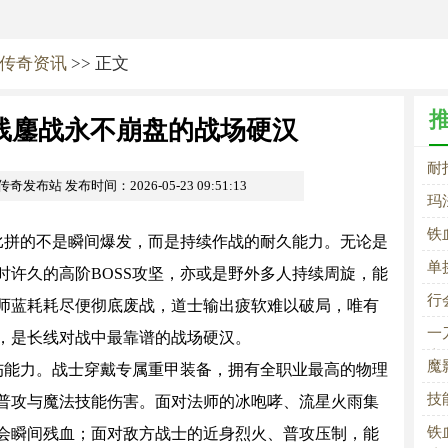
传奇资讯
>> 正文
线鏖战永不崩盘的战场硬汉
耐
om传奇发布站
发布时间：2026-05-23 09:51:13
玛
铁
拼的不是瞬间爆发，而是持续作战的耐久能力。无论是
单
时许久的高阶BOSS攻坚，亦或是野外多人持续周旋，能
行
师蓝耗耗尽便彻底废战，道士输出疲软难以破局，唯有
一
，是长线对战中最靠谱的战场硬汉。
士
魔
能力。战士穿戴专属重甲装备，拥有全职业最高的物理
技
普攻与魔法技能伤害。面对法师的冰咆哮、流星火雨集
铁
会瞬间残血；面对敌方战士的近身烈火、普攻压制，能