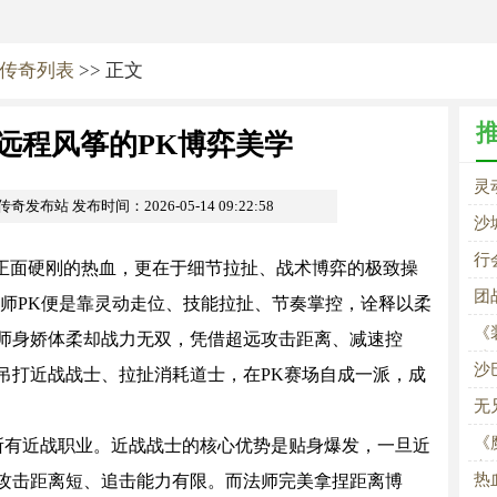
传奇列表
>> 正文
远程风筝的PK博弈美学
灵
om传奇发布站
发布时间：2026-05-14 09:22:58
沙
行
正面硬刚的热血，更在于细节拉扯、战术博弈的极致操
团
法师PK便是靠灵动走位、技能拉扯、节奏掌控，诠释以柔
《
师身娇体柔却战力无双，凭借超远攻击距离、减速控
破
沙
吊打近战战士、拉扯消耗道士，在PK赛场自成一派，成
无
《
所有近战职业。近战战士的核心优势是贴身爆发，一旦近
永
热
攻击距离短、追击能力有限。而法师完美拿捏距离博