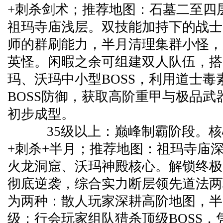
+刺杀剑术；推荐地图：石墓二至四
祖玛寺庙浅层。双技能加持下的战士
师的群刷能力，半月清理集群小怪，
英怪。闲暇之余可组建双人队伍，搭
玛、沃玛中小型BOSS，利用道士毒
BOSS防御，获取高阶重甲与极品武
初步成型。
35级以上：巅峰制霸阶段。核
+刺杀+半月；推荐地图：祖玛寺庙
火龙洞窟、沃玛神殿核心。解锁终极
彻底逆袭，综合实力断层领先道法两
为两种：散人玩家深耕高阶地图，半
级；行会玩家组队猎杀顶级BOSS，