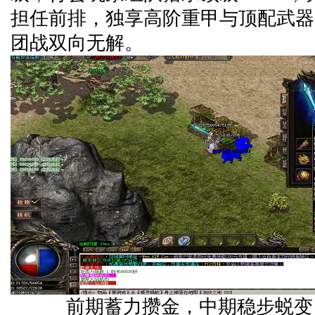
担任前排，独享高阶重甲与顶配武器
团战双向无解。
前期蓄力攒金，中期稳步蜕变