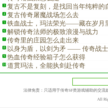
复古不是复刻，是找回当年纯粹的
3
复古传奇屠魔战场怎么去
4
铁血战士，玛法荣光——藏在岁月
5
仰
解锁传奇法师的极致浪漫与战力
6
传奇里的庄园怎么走出来
7
以身为盾，以剑为矛 —— 传奇战
8
的战斗信仰
热血传奇经验箱子怎么获得
9
道贯玛法，全能执剑赴传奇
10
法律免责：只适用于传奇SF类游戏辅助的交流
All R