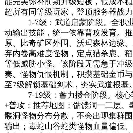
能完美弥补前期升级短板，低成本稳
超所有同等级玩家，登顶服务器战力
1-7级：武道启蒙阶段。全职
动输出技能，统一依靠普攻发育。推
原、比奇矿区外围、沃玛森林边缘。
弃内卷高难度怪物，定点猎杀鹿、稻
等低威胁小怪。该阶段无需急于冲级
奏、怪物仇恨机制，积攒基础金币与
至7级解锁基础剑术，夯实武道根基
7-19级：蓄力攒金阶段。核心
+普攻；推荐地图：骷髅洞一二层、
髅洞怪物分布分散，不会出现集群围
输出；毒蛇山谷蛇类怪物血量偏低、