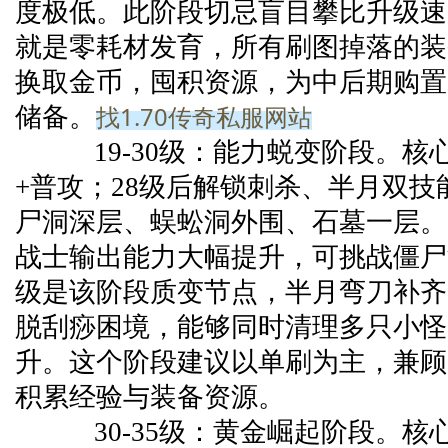
度极低。此阶段切忌盲目攀比升级速
就是零耗材发育，所有刷图掉落的装
换取金币，囤积资源，为中后期购置
找1.70传奇私服网站
储备。
19-30级：能力蜕变阶段。核
+普攻；28级后解锁刺杀、半月双
尸洞深层、蜈蚣洞外围、石墓一层。
战士输出能力大幅提升，可挑战僵尸
级是该阶段质变节点，半月弯刀补齐
脱刮痧困境，能够同时清理多只小怪
升。这个阶段建议以单刷为主，兼顾
积累经验与装备资源。
30-35级：黄金崛起阶段。核